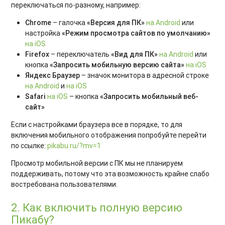
переключаться по-разному, например:
Chrome
– галочка
«Версия для ПК»
на Android
или
настройка
«Режим просмотра сайтов по умолчанию»
на iOS
Firefox
– переключатель
«Вид для ПК»
на Android
или
кнопка
«Запросить мобильную версию сайта»
на iOS
Яндекс Браузер
– значок монитора в адресной строке
на Android
и
на iOS
Safari
на iOS
– кнопка
«Запросить мобильный веб-
сайт»
Если с настройками браузера все в порядке, то для
включения мобильного отображения попробуйте перейти
по ссылке:
pikabu.ru/?mv=1
Просмотр мобильной версии с ПК мы не планируем
поддерживать, потому что эта возможность крайне слабо
востребована пользователями.
2. Как включить полную версию
Пикабу?