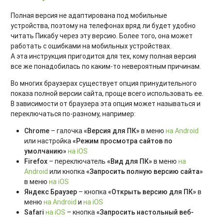
Полная версия не адаптирована под мобильные
устройства, поэтому на телефонах вряд ли будет удобно
читать Пикабу через эту версию. Более того, она может
работать с ошибками на мобильных устройствах.
А эта инструкция пригодится для тех, кому полная версия
все же понадобилась по каким-то невероятным причинам.
Во многих браузерах существует опция принудительного
показа полной версии сайта, проще всего использовать ее.
В зависимости от браузера эта опция может называться и
переключаться по-разному, например:
Chrome
– галочка
«Версия для ПК»
в меню
на Android
или настройка
«Режим просмотра сайтов по
умолчанию»
на iOS
Firefox
– переключатель
«Вид для ПК»
в меню
на
Android
или кнопка
«Запросить полную версию сайта»
в меню
на iOS
Яндекс Браузер
– кнопка
«Открыть версию для ПК»
в
меню
на Android
и
на iOS
Safari
на iOS
– кнопка
«Запросить настольный веб-