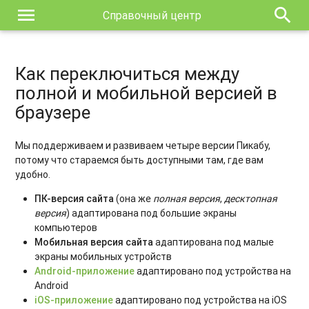
menu
search
Справочный центр
Как переключиться между
полной и мобильной версией в
браузере
Мы поддерживаем и развиваем четыре версии Пикабу,
потому что стараемся быть доступными там, где вам
удобно.
ПК-версия сайта
(она же
полная версия
,
десктопная
версия
) адаптирована под большие экраны
компьютеров
Мобильная версия сайта
адаптирована под малые
экраны мобильных устройств
Android-приложение
адаптировано под устройства на
Android
iOS-приложение
адаптировано под устройства на iOS