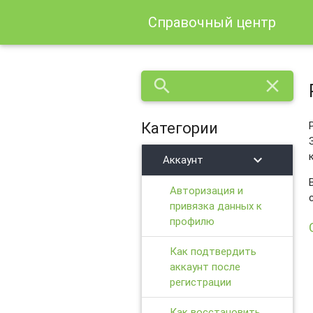
Справочный центр
search
close
Категории
chevron_right
Аккаунт
Авторизация и
привязка данных к
профилю
Как подтвердить
аккаунт после
регистрации
Как восстановить