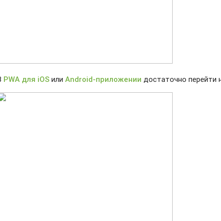
В
PWA для iOS
или
Android-приложении
достаточно перейти 