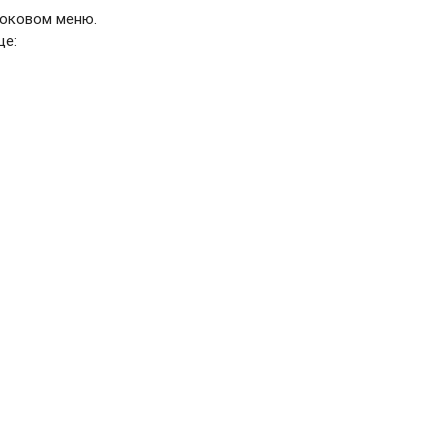
боковом меню.
це: