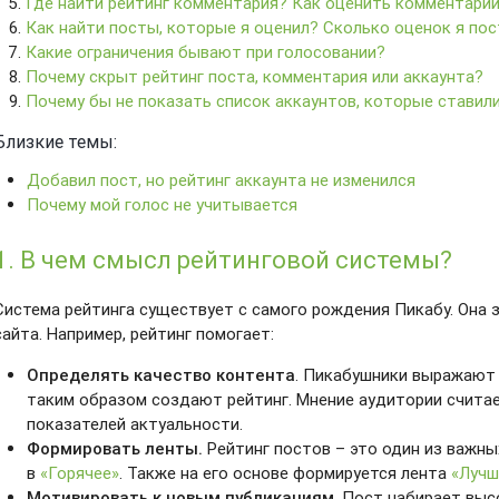
Где найти рейтинг комментария? Как оценить комментари
Как найти посты, которые я оценил? Сколько оценок я по
Какие ограничения бывают при голосовании?
Почему скрыт рейтинг поста, комментария или аккаунта?
Почему бы не показать список аккаунтов, которые ставил
Близкие темы:
Добавил пост, но рейтинг аккаунта не изменился
Почему мой голос не учитывается
1. В чем смысл рейтинговой системы?
Система рейтинга существует с самого рождения Пикабу. Она 
сайта. Например, рейтинг помогает:
Определять качество контента
. Пикабушники выражают
таким образом создают рейтинг. Мнение аудитории счита
показателей актуальности.
Формировать ленты.
Рейтинг постов – это один из важн
в
«Горячее»
. Также на его основе формируется лента
«Лучш
Мотивировать к новым публикациям
. Пост набирает выс