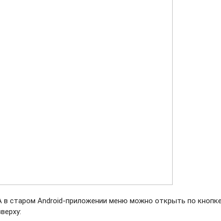
А в старом Android-приложении
меню можно открыть по кнопке
вверху: