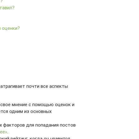
й?
ставил?
и оценки?
затрагивает почти все аспекты
 свое мнение с помощью оценок и
ется одним из основных
ых факторов для попадания постов
ее»
.
окий рейтинг, когда он нравится