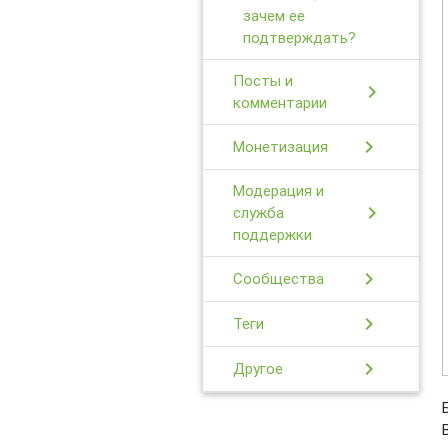
зачем ее
подтверждать?
Посты и
chevron_right
комментарии
chevron_right
Монетизация
Модерация и
chevron_right
служба
поддержки
chevron_right
Сообщества
chevron_right
Теги
chevron_right
Другое