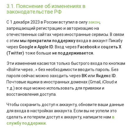
3.1. Пояснение об изменениях в
законодательстве РФ
С 1 декабря 2023 в России вступил в силу
закон
,
запрещающий регистрацию и авторизацию на
отечественных сайтах через иностранные сервисы. В связи
с этим
мы прекратили поддержку
входа в аккаунт Пикабу
через
Google и Apple ID
. Вход через
Facebook
и
соцсеть X
(Twitter)
тоже больше
не поддерживается.
Эти изменения касаются только быстрого входа по кнопкам
«Войти через...» без необходимости вводить пароль. Без
пароля сейчас можно заходить через
ВК
или
Яндекс ID
.
Почтовые ящики в иностранных доменах (Gmail, iCloud и
т.д.) все еще можно использовать для привязки и
восстановления доступа.
Чтобы сохранить доступ к аккаунту, обновите ваши данные
для входа в настройках аккаунта. Если вы не успели это
сделать и потеряли доступ к аккаунту, напишите нам
в
службу поддержки
.