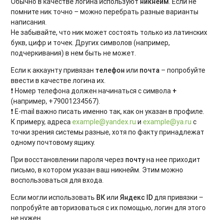
Обычно в качестве логина используют
никнейм
. Если не
помните ник точно – можно перебрать разные варианты
написания.
Не забывайте, что ник может состоять только из латинских
букв, цифр и точек. Других символов (например,
подчеркивания) в нем быть не может.
Если к аккаунту привязан
телефон
или
почта
– попробуйте
ввести в качестве логина их.
❗ Номер телефона должен начинаться с символа
+
(например, +79001234567).
❗ E-mail важно писать именно так, как он указан в профиле.
К примеру, адреса
example@yandex.ru
и
example@ya.ru
с
точки зрения системы разные, хотя по факту принадлежат
одному почтовому ящику.
При восстановлении пароля через
почту
на нее приходит
письмо, в котором указан ваш никнейм. Этим можно
воспользоваться для входа.
Если могли использовать
ВК
или
Яндекс ID
для привязки –
попробуйте авторизоваться с их помощью, логин для этого
не нужен.