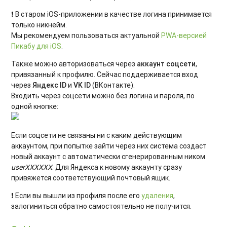
❗ В старом iOS-приложении в качестве логина принимается
только никнейм.
Мы рекомендуем пользоваться актуальной
PWA-версией
Пикабу для iOS
.
Также можно авторизоваться через
аккаунт соцсети
,
привязанный к профилю. Сейчас поддерживается вход
через
Яндекс ID
и
VK ID
(ВКонтакте).
Входить через соцсети можно без логина и пароля, по
одной кнопке:
Если соцсети не связаны ни с каким действующим
аккаунтом, при попытке зайти через них система создаст
новый аккаунт с автоматически сгенерированным ником
userXXXXXX
. Для Яндекса к новому аккаунту сразу
привяжется соответствующий почтовый ящик.
❗ Если вы вышли из профиля после его
удаления
,
залогиниться обратно самостоятельно не получится.