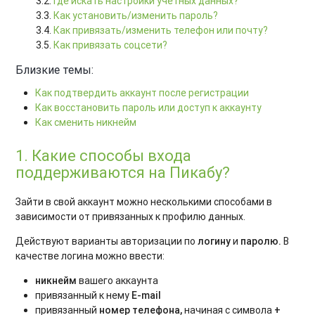
3.2.
Где искать настройки учетных данных?
3.3.
Как установить/изменить пароль?
3.4.
Как привязать/изменить телефон или почту?
3.5.
Как привязать соцсети?
Близкие темы:
Как подтвердить аккаунт после регистрации
Как восстановить пароль или доступ к аккаунту
Как сменить никнейм
1. Какие способы входа
поддерживаются на Пикабу?
Зайти в свой аккаунт можно несколькими способами в
зависимости от привязанных к профилю данных.
Действуют варианты авторизации по
логину
и
паролю.
В
качестве логина можно ввести:
никнейм
вашего аккаунта
привязанный к нему
E-mail
привязанный
номер телефона,
начиная с
символа
+